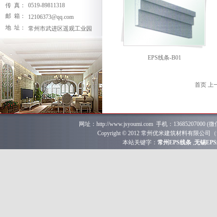
传 真：
0519-89811318
邮 箱：
12106373@qq.com
地 址：
常州市武进区遥观工业园
EPS线条-B01
首页 上
网址：
http://www.jsyoumi.com
手机：
13685207000
(微
Copyright © 2012 常州优米建筑材料
本站关键字：
常州EPS线条
,
无锡EP