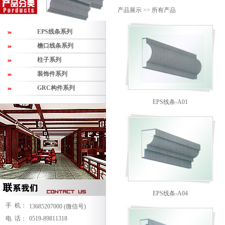
产品展示 >>
所有产品
EPS线条系列
檐口线条系列
柱子系列
装饰件系列
GRC构件系列
EPS线条-A01
EPS线条-A04
手 机：
13685207000
(微信号)
电 话：
0519-89811318