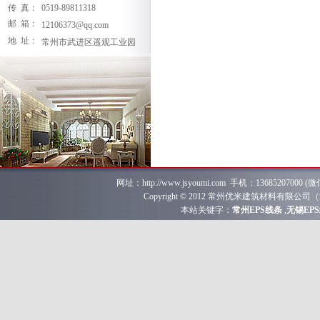
传 真：
0519-89811318
邮 箱：
12106373@qq.com
地 址：
常州市武进区遥观工业园
网址：
http://www.jsyoumi.com
手机：
13685207000
(微
Copyright © 2012 常州优米建筑材料
本站关键字：
常州EPS线条
,
无锡EP