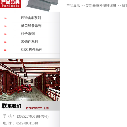
产品展示 >>
妾愬彛绾挎潯绯诲垪 >>
所
EPS线条系列
檐口线条系列
柱子系列
装饰件系列
GRC构件系列
手 机：
13685207000
(微信号)
电 话：
0519-89811318